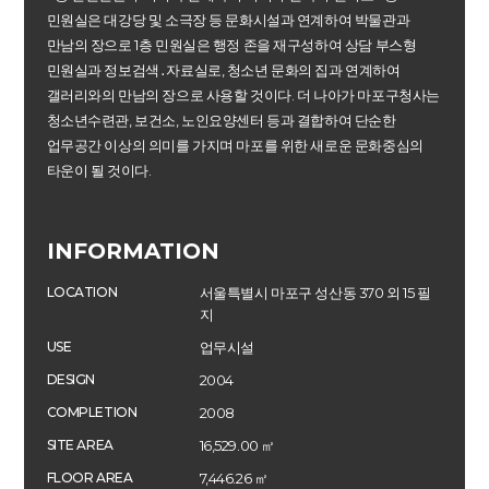
민원실은 대강당 및 소극장 등 문화시설과 연계하여 박물관과
만남의 장으로 1층 민원실은 행정 존을 재구성하여 상담 부스형
민원실과 정보검색․자료실로, 청소년 문화의 집과 연계하여
갤러리와의 만남의 장으로 사용할 것이다. 더 나아가 마포구청사는
청소년수련관, 보건소, 노인요양센터 등과 결합하여 단순한
업무공간 이상의 의미를 가지며 마포를 위한 새로운 문화중심의
타운이 될 것이다.
INFORMATION
LOCATION
서울특별시 마포구 성산동 370 외 15 필
지
USE
업무시설
DESIGN
2004
COMPLETION
2008
SITE AREA
16,529.00 ㎡
FLOOR AREA
7,446.26 ㎡