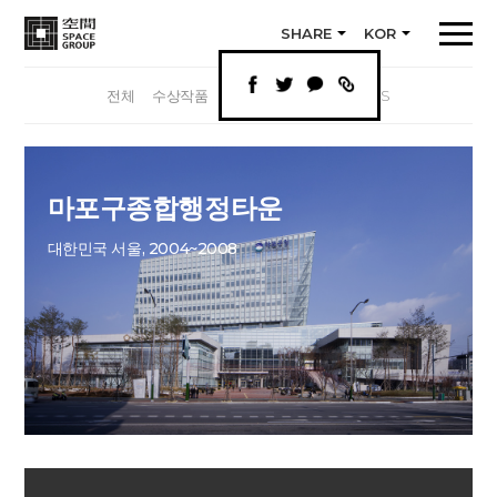
SHARE
KOR
전체
수상작품
연도별
시설별
CM·CS
마포구종합행정타운
대한민국 서울, 2004~2008