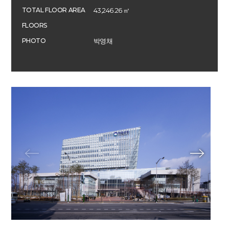
TOTAL FLOOR AREA
43,246.26 ㎡
FLOORS
PHOTO
박영채